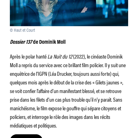
© Haut et Court
Dossier 137
de Dominik Moll
Après le polar hanté
La Nuit du 12
(2022), le cinéaste Dominik
Moll a repris du service avec ce brillant film policier. Il y suit une
enquêtrice de l’IGPN (Léa Drucker, toujours aussi forte) qui,
quelques mois après le début de la crise des « Gilets jaunes »,
se voit confier l’affaire d’un manifestant blessé, et se retrouve
prise dans les filets d’un cas plus trouble qu’il n’y paraît. Sans
manichéisme, le film expose le gouffre qui sépare citoyens et
policiers, et interroge le rôle des images dans les récits
médiatiques et politiques.