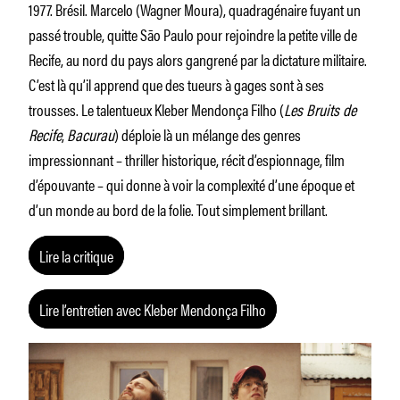
1977. Brésil. Marcelo (Wagner Moura), quadragénaire fuyant un
passé trouble, quitte São Paulo pour rejoindre la petite ville de
Recife, au nord du pays alors gangrené par la dictature militaire.
C’est là qu’il apprend que des tueurs à gages sont à ses
trousses. Le talentueux Kleber Mendonça Filho (
Les Bruits de
Recife
,
Bacurau
) déploie là un mélange des genres
impressionnant – thriller historique, récit d’espionnage, film
d’épouvante – qui donne à voir la complexité d’une époque et
d’un monde au bord de la folie. Tout simplement brillant.
Lire la critique
Lire l’entretien avec Kleber Mendonça Filho