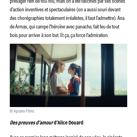
présager rien de fou-fou, mais on a été fascinés par ses scènes
d’action inventives et spectaculaires (on a aussi souri devant
des chorégraphies totalement irréalistes, il faut l’admettre). Ana
de Armas, qui campe l’héroïne avec panache, fait feu de tout
bois pour arriver à son but. Et ça, ça force l’admiration.
© Apsara Films
Des preuves d’amour
d’Alice Douard
Avec ce premier long métrage inspiré de son vécu, la cinéaste