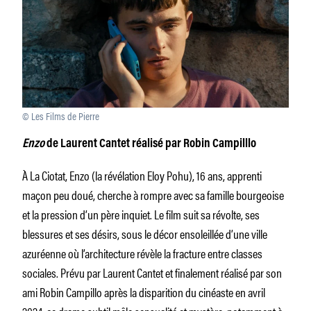
© Les Films de Pierre
Enzo
de Laurent Cantet réalisé par Robin Campilllo
À La Ciotat, Enzo (la révélation Eloy Pohu), 16 ans, apprenti
maçon peu doué, cherche à rompre avec sa famille bourgeoise
et la pression d’un père inquiet. Le film suit sa révolte, ses
blessures et ses désirs, sous le décor ensoleillée d’une ville
azuréenne où l’architecture révèle la fracture entre classes
sociales. Prévu par Laurent Cantet et finalement réalisé par son
ami Robin Campillo après la disparition du cinéaste en avril
2024, ce drame subtil mêle sensualité et mystère, notamment à