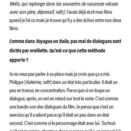
Wells, qui replonge dans les souvenirs de vacances vécues
avec son père, dépressif, ndlr].
J’avais déjà écrit mes films
quand je l’ai vu mais je trouve qu’il y a des échos entre nos deux
films.
Comme dans
Voyages en Italie
, pas mal de dialogues sont
dictés par oreillette. Qu’est-ce que cette méthode
apporte ?
Je ne veux pas parler à sa place mais je crois que ça a mis
Philippe [
Katerine, ndlr
] dans un état très particulier. Il était un
peu en transe, en concentration. Parce que si on loupe un
dialogue, après, on est en retard sur tout le reste. C’est comme
une bande-son des dialogues du film. Je pense que c’est un
exercice qu’il a adoré parce qu’il était un peu dans un état
second. C’est comme si le personnage était avec lui. Surtout
qu’il est musicien, chanteur, donc je pense qu’il a un rapport à la