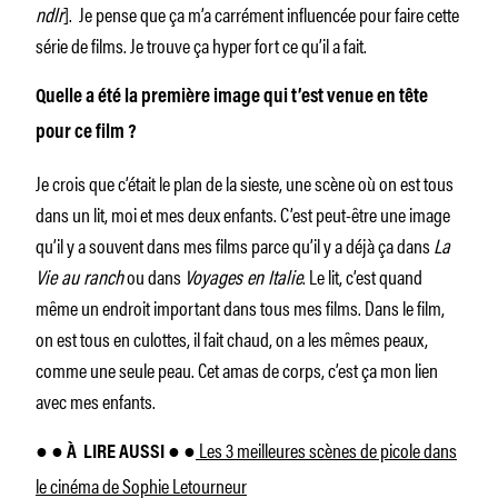
ndlr
]. Je pense que ça m’a carrément influencée pour faire cette
série de films. Je trouve ça hyper fort ce qu’il a fait.
Quelle a été la première image qui t’est venue en tête
pour ce film ?
Je crois que c’était le plan de la sieste, une scène où on est tous
dans un lit, moi et mes deux enfants. C’est peut-être une image
qu’il y a souvent dans mes films parce qu’il y a déjà ça dans
La
Vie au ranch
ou dans
Voyages en Italie
. Le lit, c’est quand
même un endroit important dans tous mes films. Dans le film,
on est tous en culottes, il fait chaud, on a les mêmes peaux,
comme une seule peau. Cet amas de corps, c’est ça mon lien
avec mes enfants.
Les 3 meilleures scènes de picole dans
● ● À
LIRE AUSSI ● ●
le cinéma de Sophie Letourneur