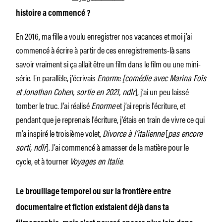
histoire a commencé ?
En 2016, ma fille a voulu enregistrer nos vacances et moi j’ai
commencé à écrire à partir de ces enregistrements-là sans
savoir vraiment si ça allait être un film dans le film ou une mini-
série. En parallèle, j’écrivais
Enorm
e
[comédie avec Marina Foïs
et Jonathan Cohen, sortie en 2021, ndlr
], j’ai un peu laissé
tomber le truc. J’ai réalisé
Enorme
et j’ai repris l’écriture, et
pendant que je reprenais l’écriture, j’étais en train de vivre ce qui
m’a inspiré le troisième volet,
Divorce à l’italienne
[
pas encore
sorti, ndlr
]. J’ai commencé à amasser de la matière pour le
cycle, et à tourner
Voyages en Italie
.
Le brouillage temporel ou sur la frontière entre
documentaire et fiction existaient déjà dans ta