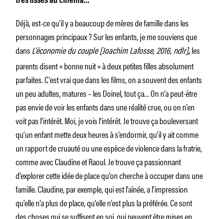
très lissés au cinéma…
Déjà, est-ce qu’il y a beaucoup de mères de famille dans les
personnages principaux ? Sur les enfants, je me souviens que
dans
L’économie du couple [Joachim Lafosse, 2016, ndlr]
les
,
parents disent « bonne nuit » à deux petites filles absolument
parfaites. C’est vrai que dans les films, on a souvent des enfants
un peu adultes, matures – les Doinel, tout ça… On n’a peut-être
pas envie de voir les enfants dans une réalité crue, ou on n’en
voit pas l’intérêt. Moi, je vois l’intérêt. Je trouve ça bouleversant
qu’un enfant mette deux heures à s’endormir, qu’il y ait comme
un rapport de cruauté ou une espèce de violence dans la fratrie,
comme avec Claudine et Raoul. Je trouve ça passionnant
d’explorer cette idée de place qu’on cherche à occuper dans une
famille. Claudine, par exemple, qui est l’aînée, a l’impression
qu’elle n’a plus de place, qu’elle n’est plus la préférée. Ce sont
des choses qui se suffisent en soi, qui peuvent être mises en