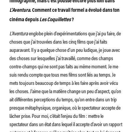
filmographie, mais c’est poussé encore plus loin dans
L’Aventura
. Comment ce travail formel a évolué dans ton
cinéma depuis
Les Coquillettes
?
L’Aventura
englobe plein d’expérimentations que j’ai pu faire, de
choses que j’ai trouvées dans les cinq films que j’ai faits
auparavant. Il y a quelque chose d’un peu ludique, je joue avec
des choses sur lesquelles j’ai travaillé, comme des champs
contre-champs qui ne sont pas faits au même moment. Je me
suis rendu compte que tous mes films sont liés au temps. Je
mets toujours beaucoup de temps à les faire après avoir vécu
les choses. J’aime que la matière change un peu d’aspect, qu’on
ait différentes perceptions du temps, qu’on entre dans un trip
presque métaphysique, organique, où le spectateur accepte de
lâcher prise. Pour moi, c’était l’enjeu du film : mettre le
spectateur dans un état dans lequel il accepte d’avoir un rapport
au temps et à l’espace qu’il ne maîtrise plus, tout en lui donnant