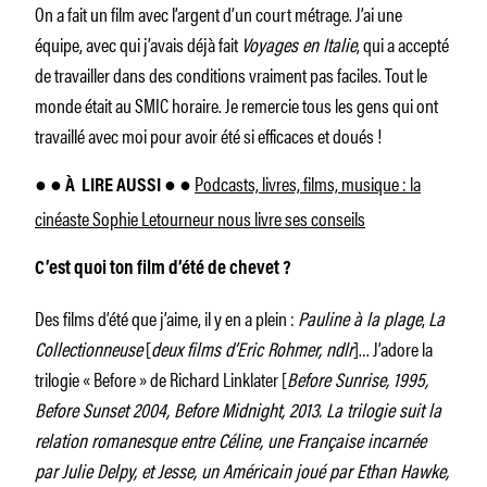
On a fait un film avec l’argent d’un court métrage. J’ai une
équipe, avec qui j’avais déjà fait
Voyages en Italie
, qui a accepté
de travailler dans des conditions vraiment pas faciles. Tout le
monde était au SMIC horaire. Je remercie tous les gens qui ont
travaillé avec moi pour avoir été si efficaces et doués !
Podcasts, livres, films, musique : la
● ● À
LIRE AUSSI ● ●
cinéaste Sophie Letourneur nous livre ses conseils
C’est quoi ton film d’été de chevet ?
Des films d’été que j’aime, il y en a plein :
Pauline à la plage
,
La
Collectionneuse
[
deux films d’Eric Rohmer, ndlr
]… J’adore la
trilogie « Before » de Richard Linklater [
Before Sunrise, 1995,
Before Sunset 2004, Before Midnight, 2013.
La trilogie suit la
relation romanesque entre Céline, une Française incarnée
par Julie Delpy, et Jesse, un Américain joué par Ethan Hawke,