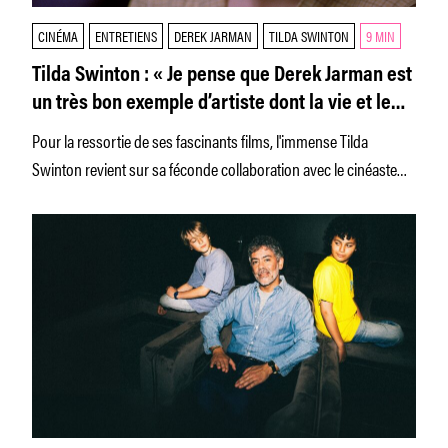
CINÉMA
ENTRETIENS
DEREK JARMAN
TILDA SWINTON
9 MIN
Tilda Swinton : « Je pense que Derek Jarman est
un très bon exemple d’artiste dont la vie et le
travail ne faisaient qu’un. »
Pour la ressortie de ses fascinants films, l'immense Tilda
Swinton revient sur sa féconde collaboration avec le cinéaste
queer et punk.