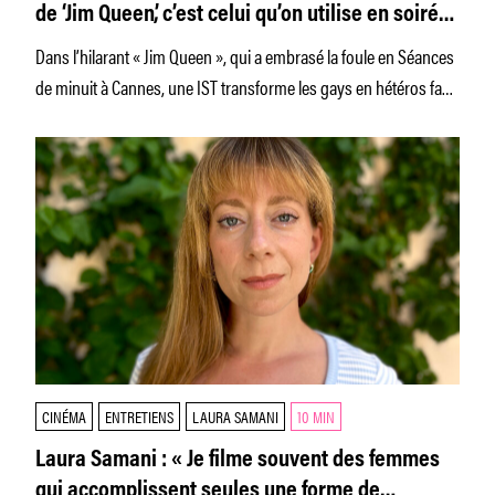
de ‘Jim Queen’, c’est celui qu’on utilise en soirée
quand on sort un truc hyper trash »
Dans l’hilarant « Jim Queen », qui a embrasé la foule en Séances
de minuit à Cannes, une IST transforme les gays en hétéros fans
de foot et de doudounes sans manches
CINÉMA
ENTRETIENS
LAURA SAMANI
10 MIN
Laura Samani : « Je filme souvent des femmes
qui accomplissent seules une forme de