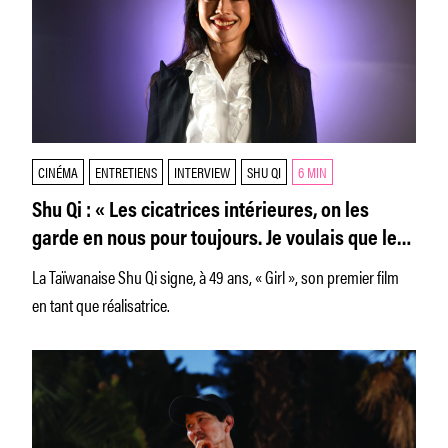
CINÉMA
ENTRETIENS
INTERVIEW
SHU QI
6 MIN
Shu Qi : « Les cicatrices intérieures, on les
garde en nous pour toujours. Je voulais que le
public ressente ça. »
La Taïwanaise Shu Qi signe, à 49 ans, « Girl », son premier film
en tant que réalisatrice.