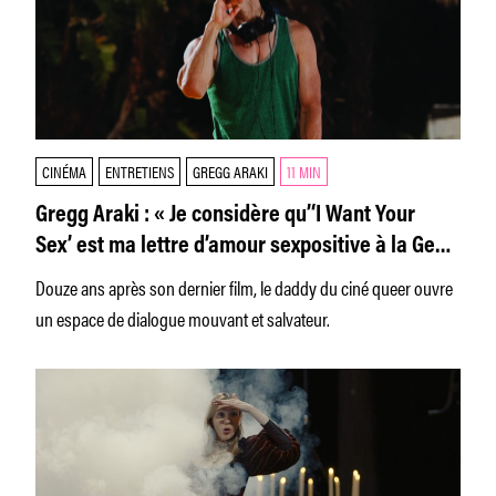
CINÉMA
ENTRETIENS
GREGG ARAKI
11 MIN
Gregg Araki : « Je considère qu’‘I Want Your
Sex’ est ma lettre d’amour sexpositive à la Gen
Z. »
Douze ans après son dernier film, le daddy du ciné queer ouvre
un espace de dialogue mouvant et salvateur.