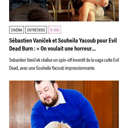
CINÉMA
ENTRETIENS
10 MIN
Sébastien Vaniček et Souheila Yacoub pour Evil
Dead Burn : « On voulait une horreur
cathartique. »
Sebastien Vaniček réalise un spin-off inventif de la saga culte Evil
Dead, avec une Souheila Yacoub impressionnante.