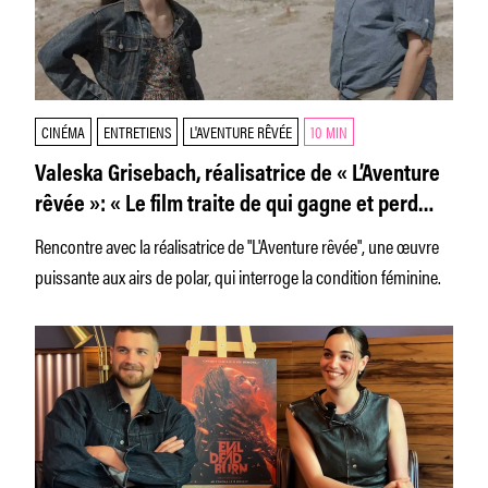
CINÉMA
ENTRETIENS
L'AVENTURE RÊVÉE
10 MIN
Valeska Grisebach, réalisatrice de « L’Aventure
rêvée »: « Le film traite de qui gagne et perd
dans le système actuel »
Rencontre avec la réalisatrice de "L'Aventure rêvée", une œuvre
puissante aux airs de polar, qui interroge la condition féminine.