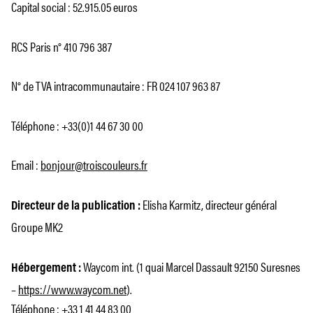
Capital social : 52.915.05 euros
RCS Paris n° 410 796 387
N° de TVA intracommunautaire : FR 024 107 963 87
Téléphone : +33(0)1 44 67 30 00
Email :
bonjour@troiscouleurs.fr
Elisha Karmitz, directeur général
Directeur de la publication :
Groupe MK2
Waycom int. (1 quai Marcel Dassault 92150 Suresnes
Hébergement :
–
https://www.waycom.net
).
Téléphone : +33 1 41 44 83 00