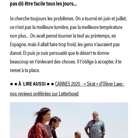
pas dû être facile tous les jours…
Je cherche toujours les problèmes. On a tourné en juin et juillet,
ce n’est pas la meilleure lumière, pas la meilleure température
non plus… On avait pensé tourner la teuf au printemps, en
Espagne, mais il allait faire trop froid, les gens n’auraient pas
dansé. Et puis je suis persuadé que le désert te donne
beaucoup en t’enlevant des choses. Il t’oblige à accepter, il te
remet à ta place.
CANNES 2025 · « Sirat » d’Oliver Laxe :
● ● À
LIRE AUSSI ● ●
nos reviews préférées sur Letterboxd