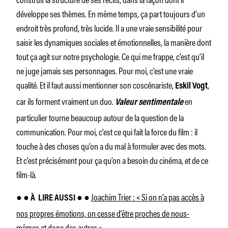
développe ses thèmes. En même temps, ça part toujours d’un
endroit très profond, très lucide. Il a une vraie sensibilité pour
saisir les dynamiques sociales et émotionnelles, la manière dont
tout ça agit sur notre psychologie. Ce qui me frappe, c’est qu’il
ne juge jamais ses personnages. Pour moi, c’est une vraie
qualité. Et il faut aussi mentionner son coscénariste,
,
Eskil Vogt
car ils forment vraiment un duo.
en
Valeur sentimentale
particulier tourne beaucoup autour de la question de la
communication. Pour moi, c’est ce qui fait la force du film : il
touche à des choses qu’on a du mal à formuler avec des mots.
Et c’est précisément pour ça qu’on a besoin du cinéma, et de ce
film-là.
Joachim Trier : « Si on n’a pas accès à
● ● À
LIRE AUSSI ●
●
nos propres émotions, on cesse d’être proches de nous-
mêmes et donc des autres »