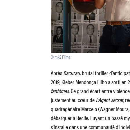
© mk2 Films
Après
Bacurau
, brutal thriller d’anticip
2019,
Kleber Mendonça Filho
a sorti en 
fantômes
. Ce grand écart entre violenc
justement au cœur de
L’Agent secret,
ré
quadragénaire Marcelo (Wagner Moura, é
débarquer à Recife. Fuyant un passé myst
s’installe dans une communauté d’indivi