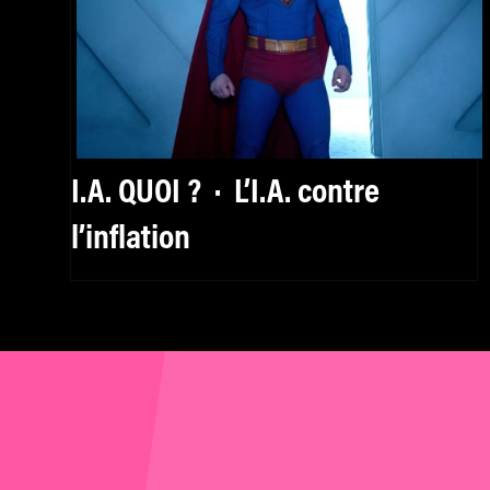
I.A. QUOI ? · L’I.A. contre
l’inflation