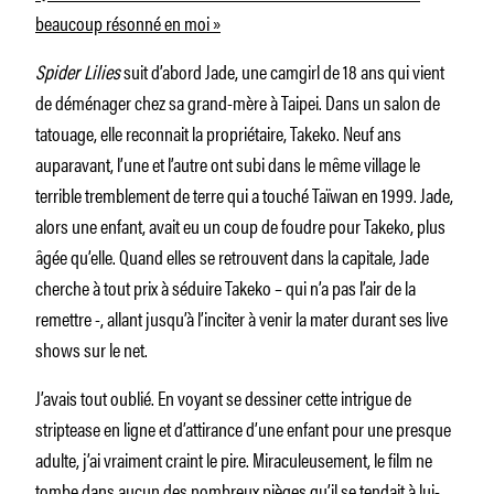
beaucoup résonné en moi »
Spider Lilies
suit d’abord Jade, une camgirl de 18 ans qui vient
de déménager chez sa grand-mère à Taipei. Dans un salon de
tatouage, elle reconnait la propriétaire, Takeko. Neuf ans
auparavant, l’une et l’autre ont subi dans le même village le
terrible tremblement de terre qui a touché Taïwan en 1999. Jade,
alors une enfant, avait eu un coup de foudre pour Takeko, plus
âgée qu’elle. Quand elles se retrouvent dans la capitale, Jade
cherche à tout prix à séduire Takeko – qui n’a pas l’air de la
remettre -, allant jusqu’à l’inciter à venir la mater durant ses live
shows sur le net.
J’avais tout oublié. En voyant se dessiner cette intrigue de
striptease en ligne et d’attirance d’une enfant pour une presque
adulte, j’ai vraiment craint le pire. Miraculeusement, le film ne
tombe dans aucun des nombreux pièges qu’il se tendait à lui-