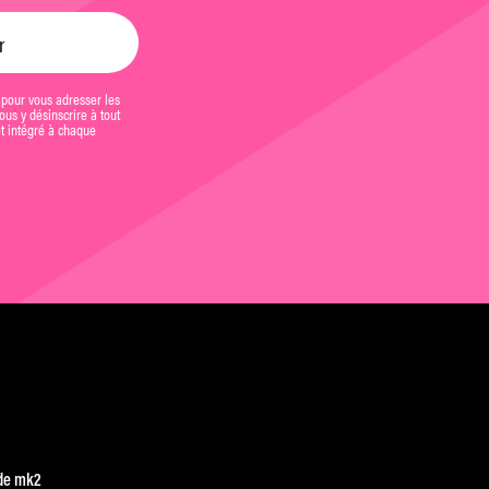
 pour vous adresser les
us y désinscrire à tout
et intégré à chaque
de mk2