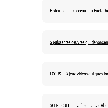
Histoire d’un morceau — « Fuck The
5 puissantes oeuvres qui dénoncent 
FOCUS — 3 jeux-vidéos qui question
SCÈNE CULTE — « L’Esquive » d’Abde