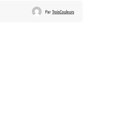
Par
TroisCouleurs