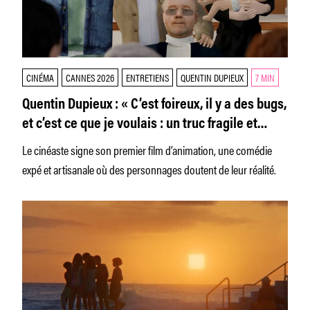
CINÉMA
CANNES 2026
ENTRETIENS
QUENTIN DUPIEUX
7 MIN
Quentin Dupieux : « C’est foireux, il y a des bugs,
et c’est ce que je voulais : un truc fragile et
touchant. »
Le cinéaste signe son premier film d’animation, une comédie
expé et artisanale où des personnages doutent de leur réalité.