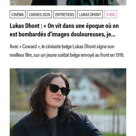
CINÉMA
CANNES 2026
ENTRETIENS
LUKAS DHONT
9 MIN
Lukas Dhont : « On vit dans une époque où on
est bombardés d’images douloureuses, je
n’avais pas le désir de filmer des gens qui
Avec « Coward », le cinéaste belge Lukas Dhont signe son
tuent »
meilleur film, sur un jeune soldat belge envoyé au front en 1916.