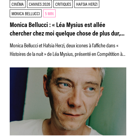
CINÉMA
CANNES 2026
CRITIQUES
HAFSIA HERZI
MONICA BELLUCCI
5 MIN
Monica Bellucci : « Léa Mysius est allée
chercher chez moi quelque chose de plus dur,
plus austère »
Monica Bellucci et Hafsia Herzi, deux icones à l’affiche dans «
Histoires de la nuit » de Léa Mysius, présenté en Compétition à
Cannes.