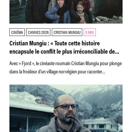
CINÉMA
CANNES 2026
CRISTIAN MUNGIU
9 MIN
Cristian Mungiu : « Toute cette histoire
encapsule le conflit le plus irréconciliable de
notre société contemporaine. »
Avec « Fjord », le cinéaste roumain Cristian Mungiu pour plonge
dans la froideur d'un village norvégien pour raconter
l'opposition entre un couple.