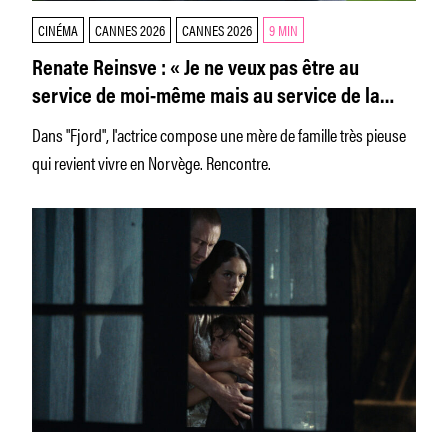
CINÉMA
CANNES 2026
CANNES 2026
9 MIN
Renate Reinsve : « Je ne veux pas être au
service de moi-même mais au service de la
vision d’un cinéaste. »
Dans "Fjord", l'actrice compose une mère de famille très pieuse
qui revient vivre en Norvège. Rencontre.