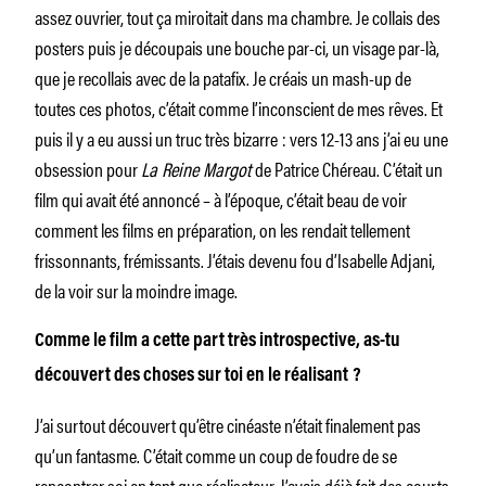
assez ouvrier, tout ça miroitait dans ma chambre. Je collais des
posters puis je découpais une bouche par-ci, un visage par-là,
que je recollais avec de la patafix. Je créais un mash-up de
toutes ces photos, c’était comme l’inconscient de mes rêves. Et
puis il y a eu aussi un truc très bizarre : vers 12-13 ans j’ai eu une
obsession pour
La Reine Margot
de Patrice Chéreau. C’était un
film qui avait été annoncé – à l’époque, c’était beau de voir
comment les films en préparation, on les rendait tellement
frissonnants, frémissants. J’étais devenu fou d’Isabelle Adjani,
de la voir sur la moindre image.
Comme le film a cette part très introspective, as-tu
découvert des choses sur toi en le réalisant ?
J’ai surtout découvert qu’être cinéaste n’était finalement pas
qu’un fantasme. C’était comme un coup de foudre de se
rencontrer soi en tant que réalisateur. J’avais déjà fait des courts