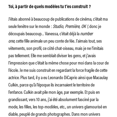
Toi, à partir de quels modèles tu t’es construit ?
J’étais abonné à beaucoup de publications de cinéma, c’était ma
seule fenêtre sur le monde :
Studio, Première, OK !,
donc je
découpais beaucoup… Vanessa, c’était déjà la
number
one,
cette fille animale un peu conte de fée. J’aimais tout, ses
vêtements, son profil, ce côté chat-oiseau, mais je ne l’imitais
pas tellement. Elle me semblait diviser les gens, et j’avais
l’impression que c’était la même chose pour moi dans la cour de
l’école. Je me suis construit en regardant la force fragile de cette
actrice. Plus tard, il y a eu Leonardo DiCaprio ainsi que Macaulay
Culkin, parce qu’à l’époque ils incarnaient le territoire de
l’enfance. Culkin avait pile mon âge, par exemple. Et puis en
grandissant, vers 10 ans, j’ai été absolument fasciné par la
mode, les filles, les top-modèles, etc., un univers glamourisé en
diable, peuplé de grands photographes. Dans mon univers