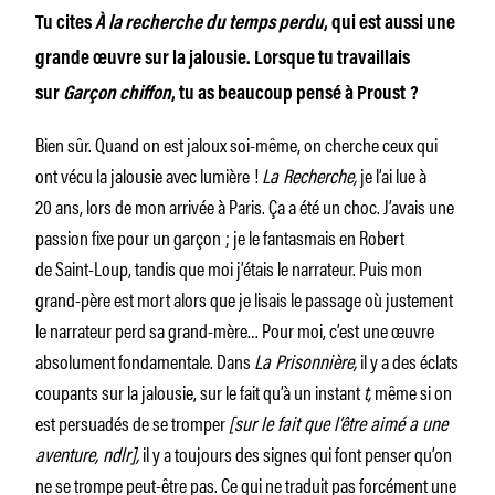
Tu cites
À la recherche du temps perdu
, qui est aussi une
grande œuvre sur la jalousie. Lorsque tu travaillais
sur
Garçon chiffon
, tu as beaucoup pensé à Proust ?
Bien sûr. Quand on est jaloux soi-même, on cherche ceux qui
ont vécu la jalousie avec lumière !
La Recherche,
je l’ai lue à
20 ans, lors de mon arrivée à Paris. Ça a été un choc. J’avais une
passion fixe pour un garçon ; je le fantasmais en Robert
de Saint-Loup, tandis que moi j’étais le narrateur. Puis mon
grand-père est mort alors que je lisais le passage où justement
le narrateur perd sa grand-mère… Pour moi, c’est une œuvre
absolument fondamentale. Dans
La Prisonnière,
il y a des éclats
coupants sur la jalousie, sur le fait qu’à un instant
t,
même si on
est persuadés de se tromper
[sur le fait que l’être aimé a une
aventure, ndlr],
il y a toujours des signes qui font penser qu’on
ne se trompe peut-être pas. Ce qui ne traduit pas forcément une