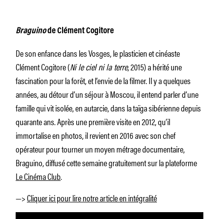
Braguino
de Clément Cogitore
De son enfance dans les Vosges, le plasticien et cinéaste
Clément Cogitore (
Ni le ciel ni la terre
, 2015) a hérité une
fascination pour la forêt, et l’envie de la filmer. Il y a quelques
années, au détour d’un séjour à Moscou, il entend parler d’une
famille qui vit isolée, en autarcie, dans la taïga sibérienne depuis
quarante ans. Après une première visite en 2012, qu’il
immortalise en photos, il revient en 2016 avec son chef
opérateur pour tourner un moyen métrage documentaire,
Braguino, diffusé cette semaine gratuitement sur la plateforme
Le Cinéma Club
.
—>
Cliquer ici pour lire notre article en intégralité