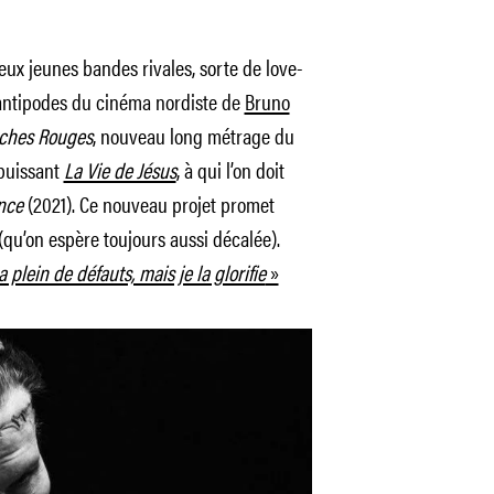
ux jeunes bandes rivales, sorte de love-
ntipodes du cinéma nordiste de
Bruno
ches Rouges
, nouveau long métrage du
 puissant
La Vie de Jésus
, à qui l’on doit
nce
(2021). Ce nouveau projet promet
(qu’on espère toujours aussi décalée).
 plein de défauts, mais je la glorifie
»