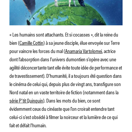
« Les humains sont attachants. Et si cocasses », dit la reine du
bien (
Camille Cottin
) à sa jeune disciple, élue envoyée sur Terre
pour vaincre les forces du mal (
Anamaria Vartolomei
, actrice
dont l’absorption dans l’univers dumontien s’opère avec une
agilité déconcertante tant elle évite toute idée de performance et
de travestissement). D’humanité, il a toujours été question dans
le cinéma de celui qui, depuis plus de vingt ans, transfigure son
Nord natal en un vaste territoire de fiction (notamment dans la
série P’tit Quinquin
). Dans les mots du bien, ce sont
évidemment ceux du cinéaste que l’on croirait entendre tant
celui-ci s’est obsédé à filmer la noirceur et la lumière de ce qui
fait et défait l’humain.