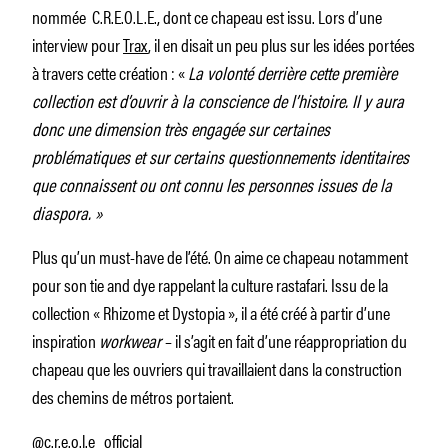
nommée C.R.E.O.L.E., dont ce chapeau est issu. Lors d’une
interview pour
Trax
, il en disait un peu plus sur les idées portées
à travers cette création : «
La volonté derrière cette première
collection est d’ouvrir à la conscience de l’histoire. Il y aura
donc une dimension très engagée sur certaines
problématiques et sur certains questionnements identitaires
que connaissent ou ont connu les personnes issues de la
diaspora. »
Plus qu’un must-have de l’été. On aime ce chapeau notamment
pour son tie and dye rappelant la culture rastafari. Issu de la
collection « Rhizome et Dystopia », il a été créé à partir d’une
inspiration
workwear
– il s’agit en fait d’une réappropriation du
chapeau que les ouvriers qui travaillaient dans la construction
des chemins de métros portaient.
@c.r.e.o.l.e_official