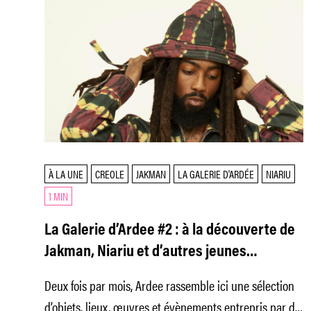
À LA UNE
CREOLE
JAKMAN
LA GALERIE D'ARDÉE
NIARIU
1 MIN
La Galerie d’Ardee #2 : à la découverte de
Jakman, Niariu et d’autres jeunes
créateurs passionnants
Deux fois par mois, Ardee rassemble ici une sélection
d’objets, lieux, œuvres et évènements entrepris par de