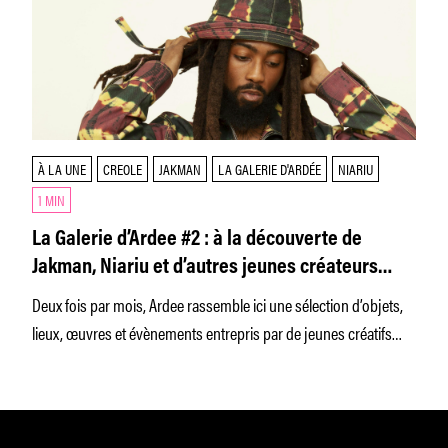
À LA UNE
CREOLE
JAKMAN
LA GALERIE D'ARDÉE
NIARIU
1 MIN
La Galerie d’Ardee #2 : à la découverte de
Jakman, Niariu et d’autres jeunes créateurs
passionnants
Deux fois par mois, Ardee rassemble ici une sélection d’objets,
lieux, œuvres et évènements entrepris par de jeunes créatifs
français.