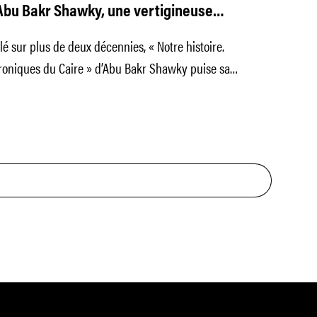
Abu Bakr Shawky, une vertigineuse
opée nationale
lé sur plus de deux décennies, « Notre histoire.
roniques du Caire » d’Abu Bakr Shawky puise sa
ière première dans l’intime et le roman national