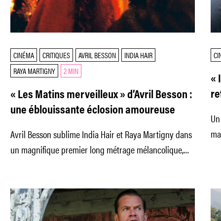
CINÉMA
CRITIQUES
AVRIL BESSON
INDIA HAIR
CI
RAYA MARTIGNY
2 MIN
« 
re
« Les Matins merveilleux » d’Avril Besson :
une éblouissante éclosion amoureuse
Un 
mas
Avril Besson sublime India Hair et Raya Martigny dans
un magnifique premier long métrage mélancolique,
traversé par le deuil.