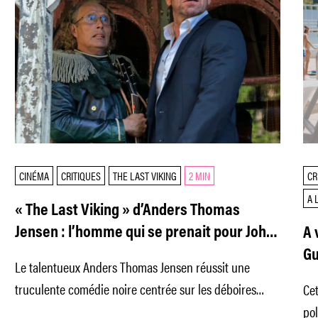
CINÉMA
CRITIQUES
THE LAST VIKING
2 MIN
CR
A 
« The Last Viking » d’Anders Thomas
Jensen : l’homme qui se prenait pour John
A 
Lennon
Gu
Le talentueux Anders Thomas Jensen réussit une
truculente comédie noire centrée sur les déboires
Ce
identitaires d’un homme qui se prend pour la
pol