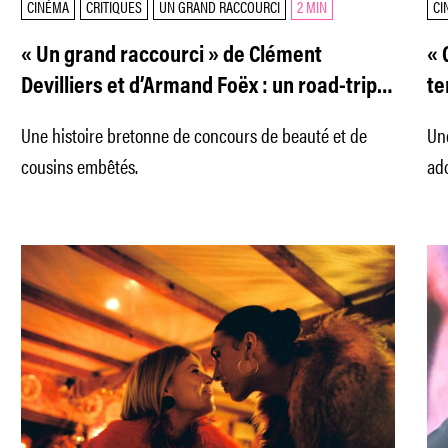
CINÉMA
CRITIQUES
UN GRAND RACCOURCI
2 MIN
CI
« Un grand raccourci » de Clément
« 
Devilliers et d’Armand Foëx : un road-trip
te
breton réjouissant
Une histoire bretonne de concours de beauté et de
Une
cousins embêtés.
ado
foy