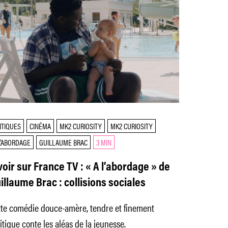
ITIQUES
CINÉMA
MK2 CURIOSITY
MK2 CURIOSITY
L'ABORDAGE
GUILLAUME BRAC
3 MIN
voir sur France TV : « A l’abordage » de
illaume Brac : collisions sociales
tte comédie douce-amère, tendre et finement
itique conte les aléas de la jeunesse.