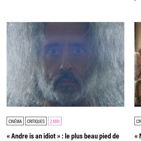
réincarnation de John Lennon.
CINÉMA
CRITIQUES
2 MIN
CI
« Andre is an idiot » : le plus beau pied de
« 