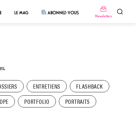
E
LE MAG
ABONNEZ-VOUS
Newsletters
es.
OSSIERS
ENTRETIENS
FLASHBACK
COPE
PORTFOLIO
PORTRAITS