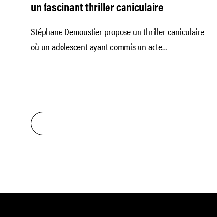
un fascinant thriller caniculaire
Stéphane Demoustier propose un thriller caniculaire
où un adolescent ayant commis un acte
incompréhensible lutte contre sa culpabilité et ses
désirs