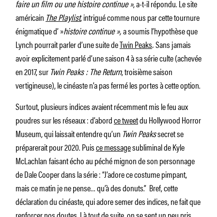
faire un film ou une histoire continue »
, a-t-il répondu. Le site
américain
The Playlist
, intrigué comme nous par cette tournure
énigmatique d’ »
histoire continue »,
a soumis l’hypothèse que
Lynch pourrait parler d’une suite de
Twin Peaks
.
Sans jamais
avoir explicitement parlé d’une saison 4 à sa série culte (achevée
en 2017, sur
Twin Peaks : The Return
, troisième saison
vertigineuse), le cinéaste n’a pas fermé les portes à cette option.
Surtout, plusieurs indices avaient récemment mis le feu aux
poudres sur les réseaux : d’abord
ce tweet
du Hollywood Horror
Museum, qui laissait entendre qu’un
Twin Peaks
secret se
préparerait pour 2020. Puis
ce message
subliminal de Kyle
McLachlan faisant écho au péché mignon de son personnage
de Dale Cooper dans la série :
“J’adore ce costume pimpant,
mais ce matin je ne pense… qu’à des donuts.”
Bref, cette
déclaration du cinéaste, qui adore semer des indices, ne fait que
renforcer nos doutes. Là tout de suite, on se sent un peu pris