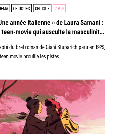
NÉMA
CRITIQUES
CRITIQUE
2 MIN
Une année italienne » de Laura Samani :
 teen-movie qui ausculte la masculinité
xique
pté du bref roman de Giani Stuparich paru en 1929,
teen movie brouille les pistes