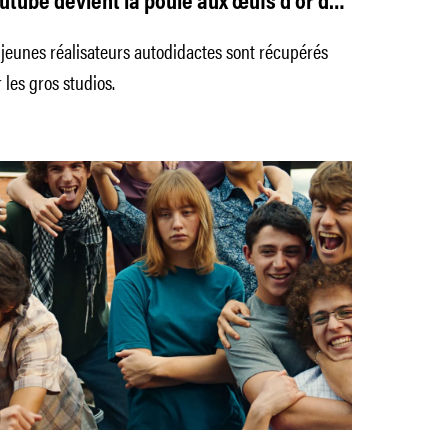
utube devient la poule aux œufs d’or des
udios
jeunes réalisateurs autodidactes sont récupérés
 les gros studios.