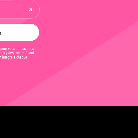
 pour vous adresser les
us y désinscrire à tout
et intégré à chaque