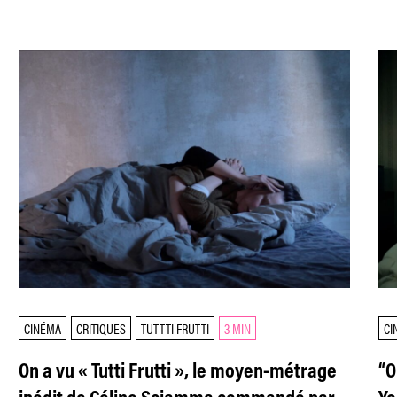
CINÉMA
CRITIQUES
TUTTTI FRUTTI
3 MIN
CI
On a vu « Tutti Frutti », le moyen-métrage
“O