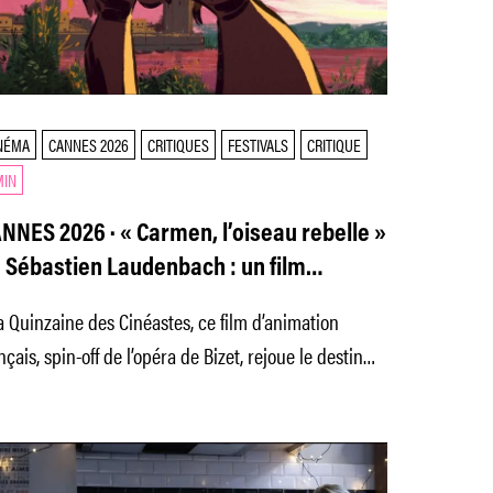
NÉMA
CANNES 2026
CRITIQUES
FESTIVALS
CRITIQUE
MIN
NNES 2026 · « Carmen, l’oiseau rebelle »
 Sébastien Laudenbach : un film
animation virtuose qui redonne vie à
a Quinzaine des Cinéastes, ce film d’animation
opéra de Bizet
nçais, spin-off de l’opéra de Bizet, rejoue le destin
agique de Carmen