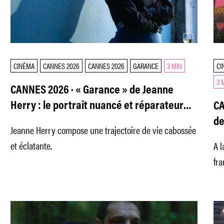
CINÉMA
CANNES 2026
CANNES 2026
GARANCE
3 MIN
CI
3 
CANNES 2026 · « Garance » de Jeanne
Herry : le portrait nuancé et réparateur
CA
d’une actrice alcoolique
de
Jeanne Herry compose une trajectoire de vie cabossée
d’
et éclatante.
A l
l’
fra
tr