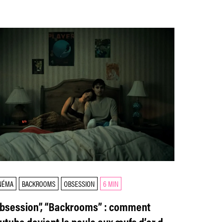
NÉMA
BACKROOMS
OBSESSION
6 MIN
bsession”, “Backrooms” : comment