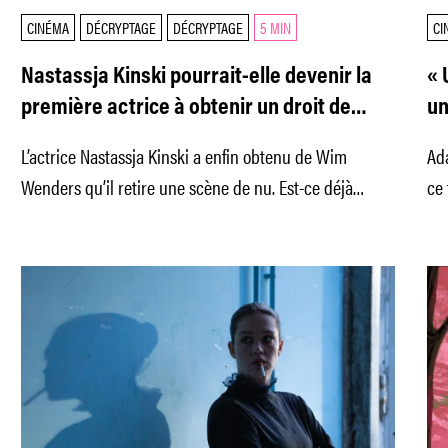
CINÉMA
DÉCRYPTAGE
DÉCRYPTAGE
5 MIN
CI
Nastassja Kinski pourrait-elle devenir la
« 
première actrice à obtenir un droit de
un
réécriture sur une œuvre ?
to
L’actrice Nastassja Kinski a enfin obtenu de Wim
Ada
Wenders qu’il retire une scène de nu. Est-ce déjà
ce 
arrivé ?