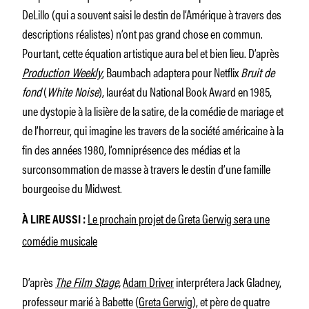
DeLillo (qui a souvent saisi le destin de l’Amérique à travers des
descriptions réalistes) n’ont pas grand chose en commun.
Pourtant, cette équation artistique aura bel et bien lieu. D’après
Production Weekly
, Baumbach adaptera pour Netflix
Bruit de
fond
(
White Noise
), lauréat du National Book Award en 1985,
une dystopie à la lisière de la satire, de la comédie de mariage et
de l’horreur, qui imagine les travers de la société américaine à la
fin des années 1980, l’omniprésence des médias et la
surconsommation de masse à travers le destin d’une famille
bourgeoise du Midwest.
Le prochain projet de Greta Gerwig sera une
À LIRE AUSSI :
comédie musicale
D’après
The Film Stage,
Adam Driver
interprétera Jack Gladney,
professeur marié à Babette (
Greta Gerwig
), et père de quatre