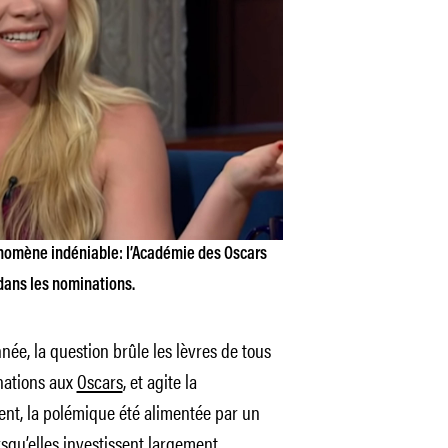
nomène indéniable: l’Académie des Oscars
 dans les nominations.
e, la question brûle les lèvres de tous
nations aux
Oscars
, et agite la
ent, la polémique été alimentée par un
squ’elles investissent largement