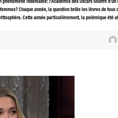
n phénomène indéniable: l’Académie des Oscars souffre d’un 
 femmes? Chaque année, la question brûle les lèvres de tous 
wittosphère. Cette année particulièrement, la polémique été 