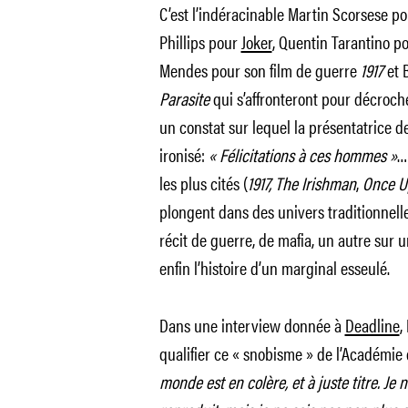
C’est l’indéracinable Martin Scorsese 
Phillips pour
Joker
, Quentin Tarantino p
Mendes pour son film de guerre
1917
et 
Parasite
qui s’affronteront pour décroch
un constat sur lequel la présentatrice 
ironisé:
« Félicitations à ces hommes »
…
les plus cités (
1917,
The Irishman
,
Once U
plongent dans des univers traditionnell
récit de guerre, de mafia, un autre su
enfin l’histoire d’un marginal esseulé.
Dans une interview donnée à
Deadline
,
qualifier ce « snobisme » de l’Académie
monde est en colère, et à juste titre. Je 