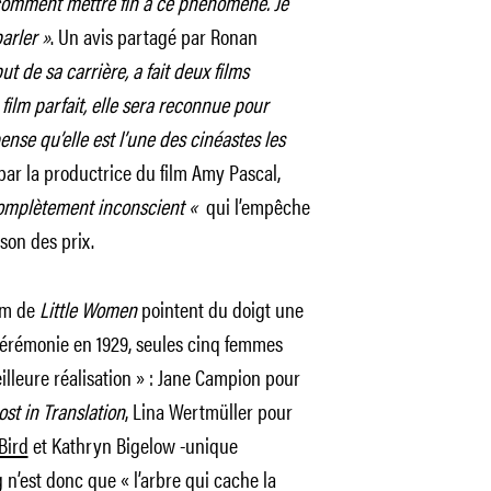
 comment mettre fin à ce phénomène. Je
parler »
. Un avis partagé par Ronan
t de sa carrière, a fait deux films
film parfait, elle sera reconnue pour
ense qu’elle est l’une des cinéastes les
 par la productrice du film Amy Pascal,
omplètement inconscient «
qui l’empêche
son des prix.
ilm de
Little Women
pointent du doigt une
 cérémonie en 1929, seules cinq femmes
lleure réalisation » : Jane Campion pour
ost in Translation
, Lina Wertmüller pour
Bird
et Kathryn Bigelow -unique
n’est donc que « l’arbre qui cache la