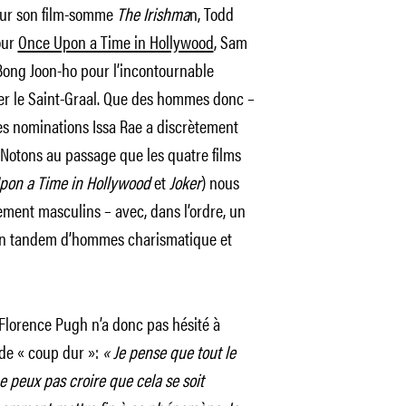
pour son film-somme
The Irishma
n, Todd
our
Once Upon a Time in Hollywood
, Sam
Bong Joon-ho pour l’incontournable
er le Saint-Graal. Que des hommes donc –
des nominations Issa Rae a discrètement
Notons au passage que les quatre films
pon a Time in Hollywood
et
Joker
) nous
ement masculins – avec, dans l’ordre, un
r un tandem d’hommes charismatique et
 Florence Pugh n’a donc pas hésité à
 de « coup dur »:
« Je pense que tout le
ne peux pas croire que cela se soit