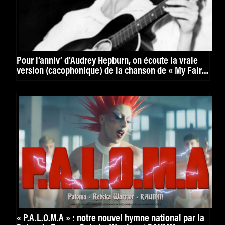
Pour l’anniv’ d’Audrey Hepburn, on écoute la vraie
version (cacophonique) de la chanson de « My Fair
Lady »
« P.A.L.O.M.A » : notre nouvel hymne national par la