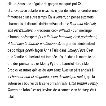
clique. Sous une dégaine de garçon manqué, pull XXL
et cheveux en bataille, elle cache, le jour de notre rencontre, une
frimousse d’un autre temps. En la voyant, on pense aux mots
charmants et désuets de Pierre Bachelet :
« Pour moi c’est sûr,
elle est d’ailleurs. »
Précisons cet «
ailleurs
» : un mélange
d’humour désespéré
(« La finitude humaine, c’est perturbant,
il faut bien la tourner en dérision »
), de grande cérébralité et
de comique
goofy
, façon Anna Faris dans
Smiley Face
. C’est
que Camille Rutherford est tombée très tôt dans la marmite de
druides puissants : les Monty Python, Laurel et Hardy, Mel
Brooks, et autres génies du
non sens
. Avec un père anglais à
«
l’humour noir et cinglant
», «
fan de musique rock
», qui l’a
autorisée à bouffer de la série british trash (
Little Britain
,
Fawlty
Towers
de John Cleese), le virus de la comédie en héritage était
fatal.