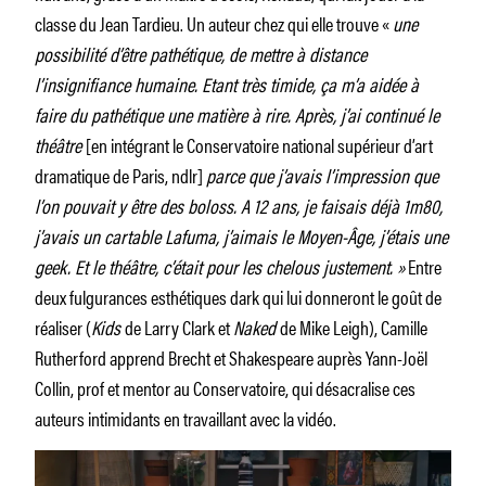
classe du Jean Tardieu. Un auteur chez qui elle trouve «
une
possibilité d’être pathétique, de mettre à distance
l’insignifiance humaine. Etant très timide, ça m’a aidée à
faire du pathétique une matière à rire. Après, j’ai continué le
théâtre
[en intégrant le Conservatoire national supérieur d’art
dramatique de Paris, ndlr]
parce que j’avais l’impression que
l’on pouvait y être des boloss. A 12 ans, je faisais déjà 1m80,
j’avais un cartable Lafuma, j’aimais le Moyen-Âge, j’étais une
geek. Et le théâtre, c’était pour les chelous justement. »
Entre
deux fulgurances esthétiques dark qui lui donneront le goût de
réaliser (
Kids
de Larry Clark et
Naked
de Mike Leigh), Camille
Rutherford apprend Brecht et Shakespeare auprès Yann-Joël
Collin, prof et mentor au Conservatoire, qui désacralise ces
auteurs intimidants en travaillant avec la vidéo.