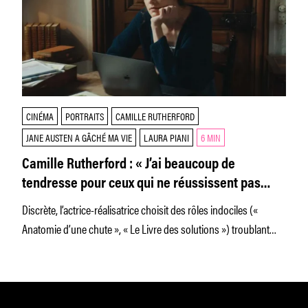
CINÉMA
PORTRAITS
CAMILLE RUTHERFORD
JANE AUSTEN A GÂCHÉ MA VIE
LAURA PIANI
6 MIN
Camille Rutherford : « J’ai beaucoup de
tendresse pour ceux qui ne réussissent pas
tout »
Discrète, l’actrice-réalisatrice choisit des rôles indociles («
Anatomie d’une chute », « Le Livre des solutions ») troublant
l’évidence des