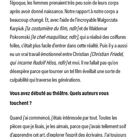
l’époque, les femmes prenaient très peu soin de leurs corps
après avoir donné naissance. Notre rapport à notre corps a
beaucoup changé. Et, avec l’aide de l’incroyable Malgorzata
Karpiuk
[la costumière du film, ndlr]
et de Waldemar
Pokromski
[le chef-maquilleur, ndlr]
, qui a réalisé des coiffures
folles, c’était plus facile d’entrer dans cette réalité. Puis il y a aussi
eu un vrai travail émotionnel entre Christian
[Christian Friedel,
qui incarne Rudolf Höss, ndlr]
et moi. Il ne fallait pas qu’on
désespère parce que tourner un tel film éveillait une sorte de
culpabilité qui traverse les générations.
Vous avez débuté au théâtre. Quels auteurs vous
touchent ?
Quand j’ai commencé, j’étais intéressée par tout. Toutes les
pièces que je lisais, je les aimais, parce que j’avais tellement soif
d’apprendre cet art, d’explorer l’esprit des écrivains. J’ai toujours