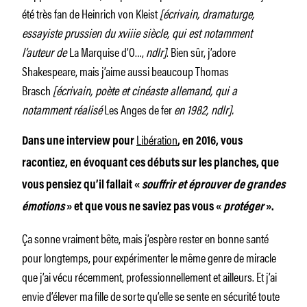
été très fan de Heinrich von Kleist
[écrivain, dramaturge,
essayiste prussien du xviiie siècle, qui est notamment
l’auteur de
La Marquise d’O…,
ndlr]
. Bien sûr, j’adore
Shakespeare, mais j’aime aussi beaucoup Thomas
Brasch
[écrivain, poète et cinéaste allemand, qui a
notamment réalisé
Les Anges de fer
en 1982, ndlr].
Libération
Dans une interview pour
, en 2016, vous
racontiez, en évoquant ces débuts sur les planches, que
vous pensiez qu’il fallait «
souffrir et éprouver de grandes
émotions
» et que vous ne saviez pas vous «
protéger
».
Ça sonne vraiment bête, mais j’espère rester en bonne santé
pour longtemps, pour expérimenter le même genre de miracle
que j’ai vécu récemment, professionnellement et ailleurs. Et j’ai
envie d’élever ma fille de sorte qu’elle se sente en sécurité toute