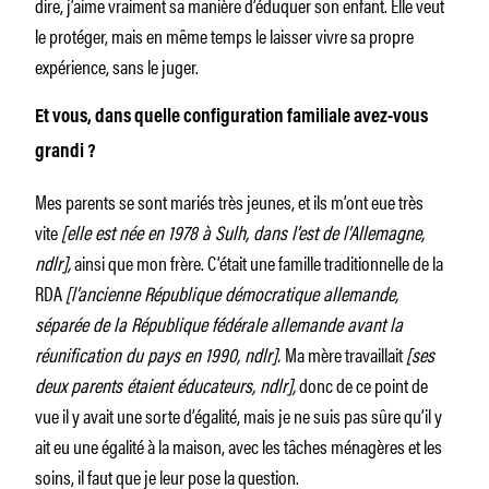
dire, j’aime vraiment sa manière d’éduquer son enfant. Elle veut
le protéger, mais en même temps le laisser vivre sa propre
expérience, sans le juger.
Et vous, dans quelle configuration familiale avez-vous
grandi ?
Mes parents se sont mariés très jeunes, et ils m’ont eue très
vite
[elle est née en 1978 à Sulh, dans l’est de l’Allemagne,
ndlr],
ainsi que mon frère. C’était une famille traditionnelle de la
RDA
[l’ancienne République démocratique allemande,
séparée de la République fédérale allemande avant la
réunification du pays en 1990, ndlr].
Ma mère travaillait
[ses
deux parents étaient éducateurs, ndlr],
donc de ce point de
vue il y avait une sorte d’égalité, mais je ne suis pas sûre qu’il y
ait eu une égalité à la maison, avec les tâches ménagères et les
soins, il faut que je leur pose la question.