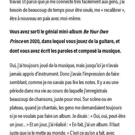
travail. Et parce que je me connecte très facilement aux gens, j’ai
besoin de beaucoup de temps pour être seule, me « recalibrer »,
être à nouveau en paix avec moi-même.
Vous avez sorti le génial mini-album
Be Your Own
Prince
en 2020, dans lequel vous jouez de la guitare, et
dont vous avez écrit les paroles et composé la musique.
Oui, j’ai toujours joué de la musique, mais jusqu’ici je n’avais
jamais appris d’instrument. Donc j’avais l’impression de faire
semblant, comme je ne savais pas lire les notes. Il y a eu une
période dans ma vie au cours de laquelle j’enregistrais
beaucoup de chansons, juste pour moi. Sur scène ou en
plateau, quand je chantais, les gens me demandaient toujours
si je ne voulais pas faire un album. Je disais : « Oui, oui, peut-être
un jour… » Et un jour, j’ai réalisé : « En fait, j’ai un album. Il faut
juste que je le mette au monde. » C’est ce qu’on a fait, avec