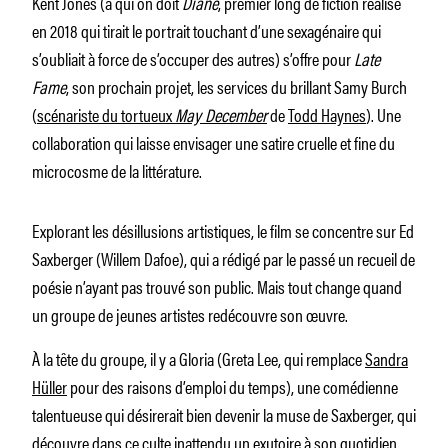
Kent Jones (à qui on doit
Diane
, premier long de fiction réalisé
en 2018 qui tirait le portrait touchant d’une sexagénaire qui
s’oubliait à force de s’occuper des autres) s’offre pour
Late
Fame
, son prochain projet, les services du brillant Samy Burch
(
scénariste du tortueux
May December
de
Todd Haynes
). Une
collaboration qui laisse envisager une satire cruelle et fine du
microcosme de la littérature.
Explorant les désillusions artistiques, le film se concentre sur Ed
Saxberger (Willem Dafoe), qui a rédigé par le passé un recueil de
poésie n’ayant pas trouvé son public. Mais tout change quand
un groupe de jeunes artistes redécouvre son œuvre.
À la tête du groupe, il y a Gloria (Greta Lee, qui remplace
Sandra
Hüller
pour des raisons d’emploi du temps), une comédienne
talentueuse qui désirerait bien devenir la muse de Saxberger, qui
découvre dans ce culte inattendu un exutoire à son quotidien