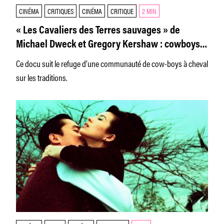
CINÉMA
CRITIQUES
CINÉMA
CRITIQUE
2 MIN
« Les Cavaliers des Terres sauvages » de
Michael Dweck et Gregory Kershaw : cowboys
en voie de disparition
Ce docu suit le refuge d’une communauté de cow-boys à cheval
sur les traditions.