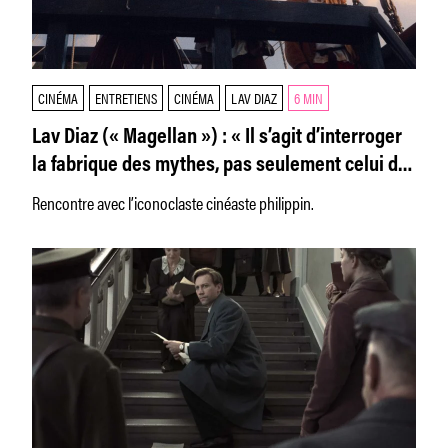
CINÉMA
ENTRETIENS
CINÉMA
LAV DIAZ
6 MIN
Lav Diaz (« Magellan ») : « Il s’agit d’interroger
la fabrique des mythes, pas seulement celui de
Magellan »
Rencontre avec l’iconoclaste cinéaste philippin.