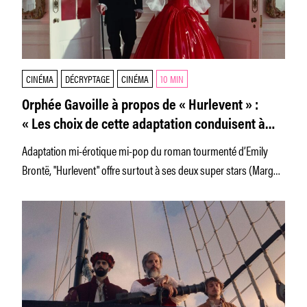
CINÉMA
DÉCRYPTAGE
CINÉMA
10 MIN
Orphée Gavoille à propos de « Hurlevent » :
« Les choix de cette adaptation conduisent à
une dépolitisation du récit originel »
Adaptation mi-érotique mi-pop du roman tourmenté d’Emily
Brontë, "Hurlevent" offre surtout à ses deux super stars (Margot
Robbie et Jacob