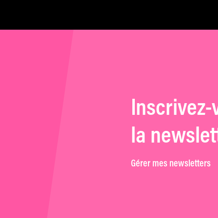
féminin, y compris pour les
hommes »
Inscrivez-
la newslet
Gérer mes newsletters