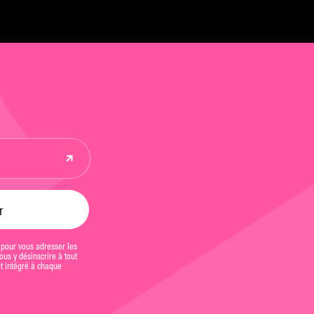
élection livres de mk2 Institut
 pour vous adresser les
us y désinscrire à tout
et intégré à chaque