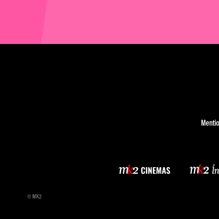
Mentio
© MK2