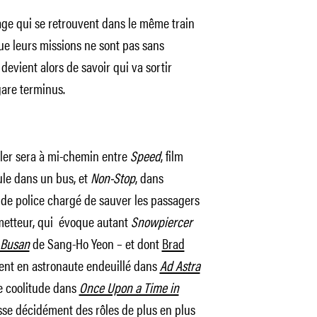
gage qui se retrouvent dans le même train
ue leurs missions ne sont pas sans
 devient alors de savoir qui va sortir
 gare terminus.
iller sera à mi-chemin entre
Speed
, film
le dans un bus, et
Non-Stop
, dans
 de police chargé de sauver les passagers
ometteur, qui évoque autant
Snowpiercer
 Busan
de Sang-Ho Yeon – et dont
Brad
ment en astronaute endeuillé dans
Ad Astra
e coolitude dans
Once Upon a Time in
sse décidément des rôles de plus en plus