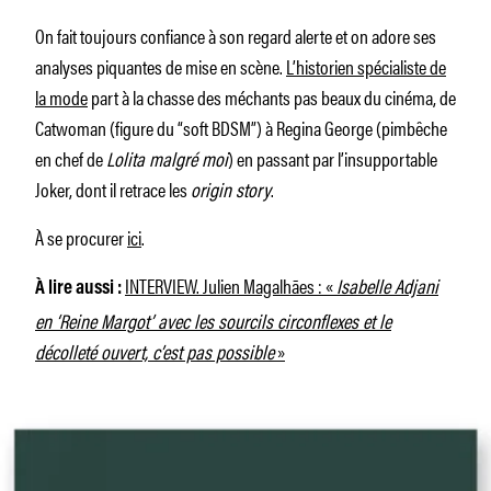
On fait toujours confiance à son regard alerte et on adore ses
analyses piquantes de mise en scène.
L’historien spécialiste de
la mode
part à la chasse des méchants pas beaux du cinéma, de
Catwoman (figure du “soft BDSM”) à Regina George (pimbêche
en chef de
Lolita malgré moi
) en passant par l’insupportable
Joker, dont il retrace les
origin story
.
À se procurer
ici
.
INTERVIEW. Julien Magalhães : «
Isabelle Adjani
À lire aussi :
en ‘Reine Margot’ avec les sourcils circonflexes et le
décolleté ouvert, c’est pas possible
»