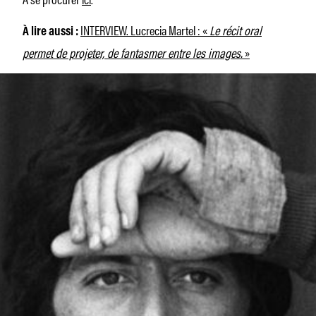
INTERVIEW. Lucrecia Martel : «
Le récit oral
À lire aussi :
permet de projeter, de fantasmer entre les images.
»