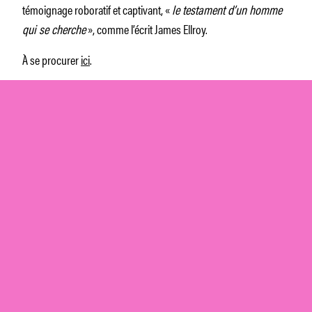
témoignage roboratif et captivant, «
le testament d’un homme
qui se cherche
», comme l’écrit James Ellroy.
À se procurer
ici
.