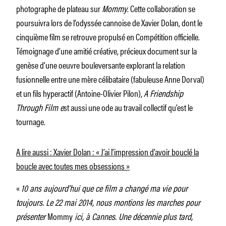
photographe de plateau sur
Mommy
. Cette collaboration se
poursuivra lors de l’odyssée cannoise de Xavier Dolan, dont le
cinquième film se retrouve propulsé en Compétition officielle.
Témoignage d’une amitié créative, précieux document sur la
genèse d’une oeuvre bouleversante explorant la relation
fusionnelle entre une mère célibataire (fabuleuse Anne Dorval)
et un fils hyperactif (Antoine-Olivier Pilon),
A Friendship
Through Film e
st aussi une ode au travail collectif qu’est le
tournage.
A lire aussi : Xavier Dolan : « J’ai l’impression d’avoir bouclé la
boucle avec toutes mes obsessions »
«
10 ans aujourd’hui que ce film a changé ma vie pour
toujours. Le 22 mai 2014, nous montions les marches pour
présenter
Mommy
ici, à Cannes. Une décennie plus tard,