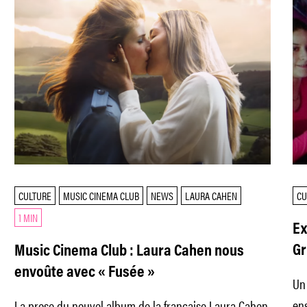
CULTURE
MUSIC CINEMA CLUB
NEWS
LAURA CAHEN
CU
1 MIN
Ex
Gr
Music Cinema Club : Laura Cahen nous
envoûte avec « Fusée »
Un 
ens
La prose du nouvel album de la française Laura Cahen