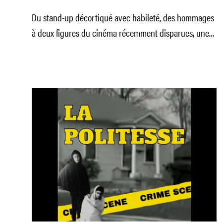
Du stand-up décortiqué avec habileté, des hommages
à deux figures du cinéma récemment disparues, une
immersion troublante dans un jeu vidéo… On fait le
point sur les documentaires à ne pas manquer ce
mois-ci.