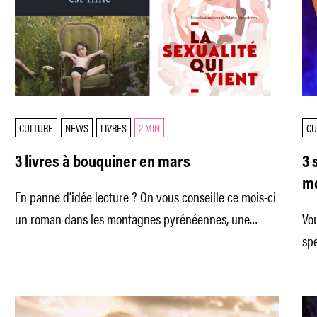
CULTURE
NEWS
LIVRES
2 MIN
CU
3 livres à bouquiner en mars
3 
m
En panne d’idée lecture ? On vous conseille ce mois-ci
un roman dans les montagnes pyrénéennes, une
Vou
étude passionnante sur
spe