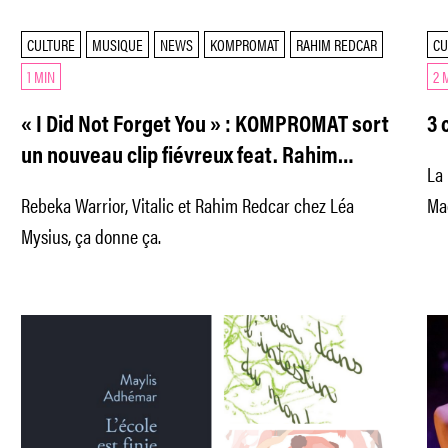
CULTURE
MUSIQUE
NEWS
KOMPROMAT
RAHIM REDCAR
CU
1 MIN
2 
« I Did Not Forget You » : KOMPROMAT sort
3 
un nouveau clip fiévreux feat. Rahim
La 
Redcar, signé Léa Mysius
Rebeka Warrior, Vitalic et Rahim Redcar chez Léa
Ma
Mysius, ça donne ça.
all