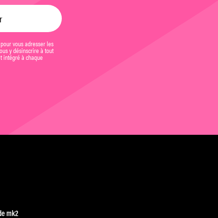
 pour vous adresser les
us y désinscrire à tout
et intégré à chaque
de mk2