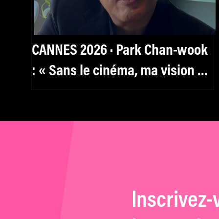
CANNES 2026 · Park Chan-wook
: « Sans le cinéma, ma vision du
monde aurait été très limitée »
Inscrivez-