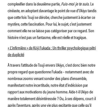
complexifier dans la deuxième partie,
Fuis-moi je te suis.
Le
cinéaste, en adoptant davantage le point de vue d’Ukiyo tandis
que cette fois Tsuji se dérobe, cherche justement à écarter ce
mystère, cette fascination. Pour lui, le sujet, c’est justement
comment elle ne se laisse pas catégoriser par ce regard. Son
histoire n’est pas un fantasme, elle est réelle et tragique.
« L’infirmière » de Kōji Fukada : Un thriller psychologique pétri
de duplicité
À travers l’attitude de Tsuji envers Ukiyo, c’est donc bien notre
propre regard que questionne Fukada – notamment avec de
nombreux zooms venant sonder des plans d’ensemble,
manifestant notre incertitude, notre état d’indécision par
rapport aux motivations du jeune homme. Aide-t-il Ukiyo de
manière totalement désintéressée ? Ou, à ses dépens, court-il
après l’aventure, après une vie plus excitante que celle qu’il