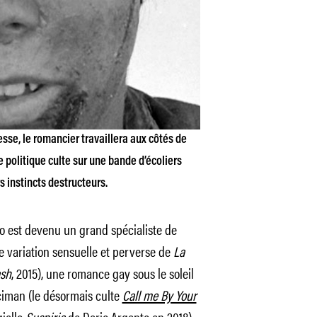
nesse, le romancier travaillera aux côtés de
 politique culte sur une bande d’écoliers
s instincts destructeurs.
 est devenu un grand spécialiste de
ne variation sensuelle et perverse de
La
ash
, 2015), une romance gay sous le soleil
Aciman (le désormais culte
Call me By Your
giallo
Suspiria
de Dario Argento en 2018).