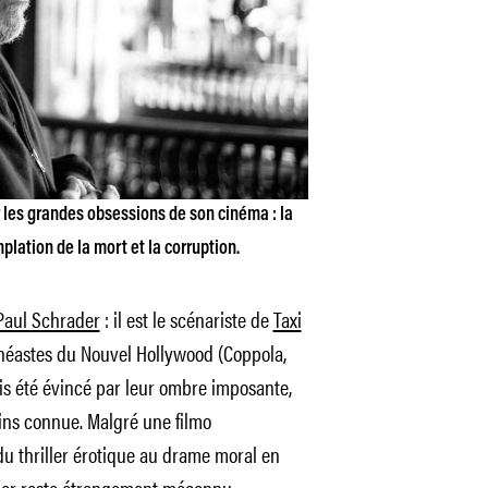
les grandes obsessions de son cinéma : la
plation de la mort et la corruption.
Paul Schrader
: il est le scénariste de
Taxi
cinéastes du Nouvel Hollywood (Coppola,
ois été évincé par leur ombre imposante,
oins connue. Malgré une filmo
du thriller érotique au drame moral en
ader reste étrangement méconnu.