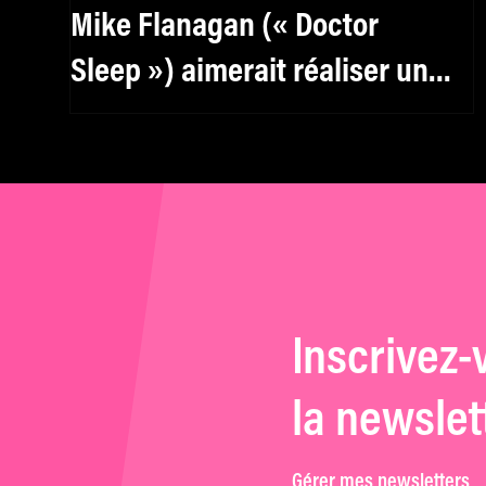
Mike Flanagan (« Doctor
Sleep ») aimerait réaliser un
thriller sur Clayface
Inscrivez-
la newslet
Gérer mes newsletters