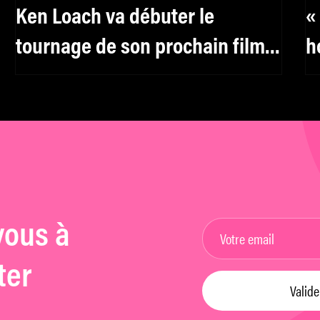
Ken Loach va débuter le
«
tournage de son prochain film «
h
The Old Oak »
vous à
ter