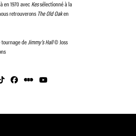
jà en 1970 avec
Kes
sélectionné à la
 nous retrouverons
The Old Oak
en
le tournage de
Jimmy’s Hall
© Joss
ons