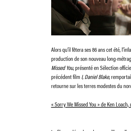
Alors qu’il fêtera ses 86 ans cet été, l’in
production de son nouveau long-métra
Missed You
, présenté en Sélection offici
précédent film
I, Daniel Blake
, remporta
retourne sur les terres modestes du nord
« Sorry We Missed You » de Ken Loach, u