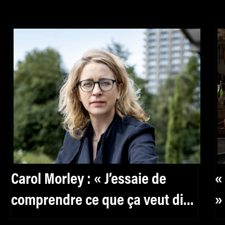
Carol Morley : « J’essaie de
«
comprendre ce que ça veut dire
»
d’être humain »
p