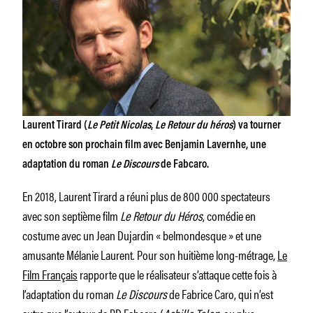
Laurent Tirard (
Le Petit Nicolas
,
Le Retour du héros
) va tourner
en octobre son prochain film avec Benjamin Lavernhe, une
adaptation du roman
Le Discours
de Fabcaro.
En 2018, Laurent Tirard a réuni plus de 800 000 spectateurs
avec son septième film
Le Retour du Héros
, comédie en
costume avec un Jean Dujardin « belmondesque » et une
amusante Mélanie Laurent. Pour son huitième long-métrage,
Le
Film Français
rapporte que le réalisateur s’attaque cette fois à
l’adaptation du roman
Le Discours
de Fabrice Caro, qui n’est
autre que l’auteur de BD Fabcaro (
Achille Talon
, ou plus