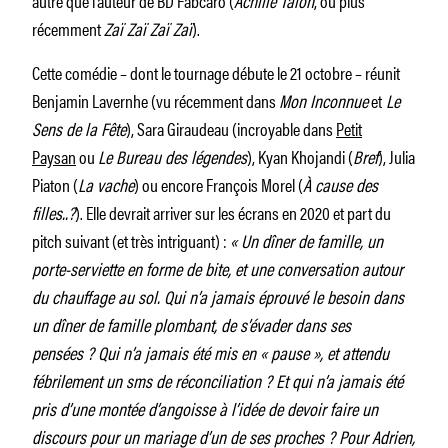
récemment
Zaï Zaï Zaï Zaï
).
Cette comédie – dont le tournage débute le 21 octobre – réunit
Benjamin Lavernhe (vu récemment dans
Mon Inconnue
et
Le
Sens de la Fête
), Sara Giraudeau (incroyable dans
Petit
Paysan
ou
Le Bureau des légendes
), Kyan Khojandi (
Bref
), Julia
Piaton (
La vache
) ou encore François Morel (
À cause des
filles..?
). Elle devrait arriver sur les écrans en 2020 et part du
pitch suivant (et très intriguant) :
« Un dîner de famille, un
porte-serviette en forme de bite, et une conversation autour
du chauffage au sol. Qui n’a jamais éprouvé le besoin dans
un dîner de famille plombant, de s’évader dans ses
pensées ? Qui n’a jamais été mis en « pause », et attendu
fébrilement un sms de réconciliation ? Et qui n’a jamais été
pris d’une montée d’angoisse à l’idée de devoir faire un
discours pour un mariage d’un de ses proches ? Pour Adrien,