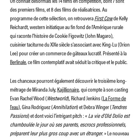
On connaît désormais les 14 films en compétition, dont 7 sont
des premiers films, et 8 des films de réalisatrices. Au
programme de cette sélection, on retrouvera
First Cow
de Kelly
Reichardt, western initiatique au fin fond de l’Amérique rurale
qui raconte l’histoire de Cookie Figowitz (John Magaro),
cuisinier taciturne du XIXe siècle s’associant avec King-Lu (Orion
Lee) pour créer un commerce de gâteaux lucratif. Présenté à la
Berlinale
, ce film contemplatif avait séduit la critique et le public.
Les chanceux pourront également découvrir le troisième long-
métrage de Miranda July,
Kajillionaire
,
qui compte à son casting
Evan Rachel Wood (
Westworld
), Richard Jenkins (
La Forme de
l’eau
), Gina Rodriguez (
Annihilation
) et Debra Winger (
Tendres
Passions
) et dont voici l’intrigant pitch : «
La vie d’Old Dolio est
chamboulée le jour où ses parents, escrocs professionnels,
préparent leur plus gros coup avec un étranger
. » Le nouveau