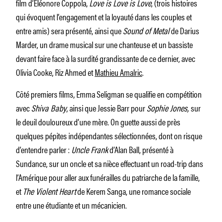
film d’Eléonore Coppola,
Love is Love is Love
, (trois histoires
qui évoquent l’engagement et la loyauté dans les couples et
entre amis) sera présenté, ainsi que
Sound of Metal
de Darius
Marder, un drame musical sur une chanteuse et un bassiste
devant faire face à la surdité grandissante de ce dernier, avec
Olivia Cooke, Riz Ahmed et
Mathieu Amalric
.
Côté premiers films, Emma Seligman se qualifie en compétition
avec
Shiva Baby
, ainsi que Jessie Barr pour
Sophie Jones,
sur
le deuil douloureux d’une mère. On guette aussi de près
quelques pépites indépendantes sélectionnées, dont on risque
d’entendre parler :
Uncle Frank
d’Alan Ball, présenté à
Sundance, sur un oncle et sa nièce effectuant un road-trip dans
l’Amérique pour aller aux funérailles du patriarche de la famille,
et
The Violent Heart
de Kerem Sanga, une romance sociale
entre une étudiante et un mécanicien.