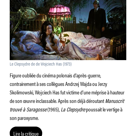
Le Clepsydre de de Wojciech Has (1973)
Figure oubliée du cinéma polonais d’après-guerre,
contrairement à ses collègues Andrzej Wajda ou Jerzy
Skolimowski, Wojciech Has fut victime d’une méprise à hauteur
de son œuvre inclassable. Après son déjà déroutant
Manuscrit
trouvé à Saragosse
(1965),
La Clepsydre
poussait le vertige à
son paroxysme.
Lire la critique