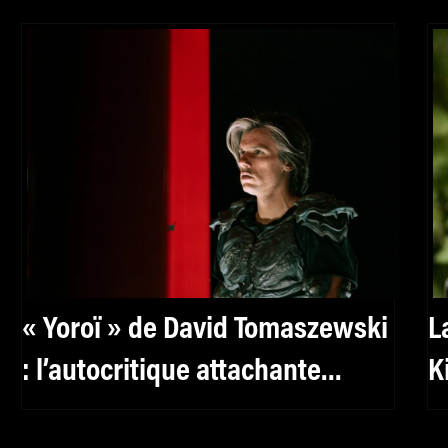
« Yoroï » de David Tomaszewski
L
: l’autocritique attachante
K
d’Orelsan