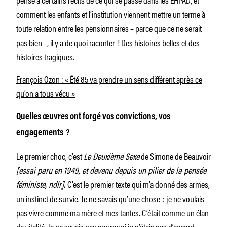
comment les enfants et l’institution viennent mettre un terme à
toute relation entre les pensionnaires – parce que ce ne serait
pas bien –, il y a de quoi raconter ! Des histoires belles et des
histoires tragiques.
François Ozon : « Été 85 va prendre un sens différent après ce
qu’on a tous vécu »
Quelles œuvres ont forgé vos convictions, vos
engagements ?
Le premier choc, c’est
Le Deuxième Sexe
de Simone de Beauvoir
[essai paru en 1949, et devenu depuis un pilier de la pensée
féministe, ndlr].
C’est le premier texte qui m’a donné des armes,
un instinct de survie. Je ne savais qu’une chose : je ne voulais
pas vivre comme ma mère et mes tantes. C’était comme un élan
de vitalité. Je ne savais pas pourquoi je n’étais pas d’accord,