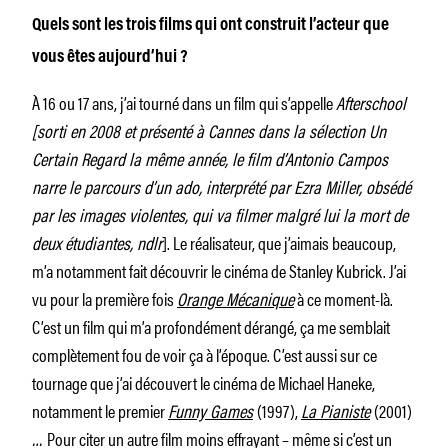
Quels sont les trois films qui ont construit l’acteur que
vous êtes aujourd’hui ?
À 16 ou 17 ans, j’ai tourné dans un film qui s’appelle
Afterschool
[sorti en 2008 et présenté à Cannes dans la sélection Un
Certain Regard la même année, le film d’Antonio Campos
narre le parcours d’un ado, interprété par Ezra Miller, obsédé
par les images violentes, qui va filmer malgré lui la mort de
deux étudiantes, ndlr
]. Le réalisateur, que j’aimais beaucoup,
m’a notamment fait découvrir le cinéma de Stanley Kubrick. J’ai
vu pour la première fois
Orange Mécanique
à ce moment-là.
C’est un film qui m’a profondément dérangé, ça me semblait
complètement fou de voir ça à l’époque. C’est aussi sur ce
tournage que j’ai découvert le cinéma de Michael Haneke,
notamment le premier
Funny Games
(1997),
La Pianiste
(2001)
…
Pour citer un autre film moins effrayant – même si c’est un