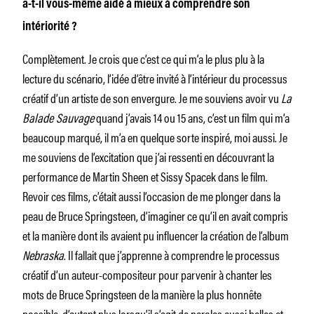
a-t-il vous-même aidé à mieux à comprendre son
intériorité ?
Complètement. Je crois que c’est ce qui m’a le plus plu à la
lecture du scénario, l’idée d’être invité à l’intérieur du processus
créatif d’un artiste de son envergure. Je me souviens avoir vu
La
Balade Sauvage
quand j’avais 14 ou 15 ans, c’est un film qui m’a
beaucoup marqué, il m’a en quelque sorte inspiré, moi aussi. Je
me souviens de l’excitation que j’ai ressenti en découvrant la
performance de Martin Sheen et Sissy Spacek dans le film.
Revoir ces films, c’était aussi l’occasion de me plonger dans la
peau de Bruce Springsteen, d’imaginer ce qu’il en avait compris
et la manière dont ils avaient pu influencer la création de l’album
Nebraska
. Il fallait que j’apprenne à comprendre le processus
créatif d’un auteur-compositeur pour parvenir à chanter les
mots de Bruce Springsteen de la manière la plus honnête
possible, d’autant plus lorsqu’il s’agit de paroles aussi belles et