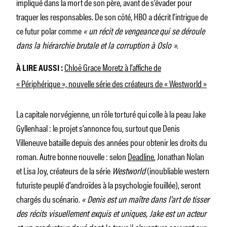
impliqué dans la mort de son père, avant de s’évader pour
traquer les responsables. De son côté, HBO a décrit l’intrigue de
ce futur polar comme
« un récit de vengeance
qui se déroule
dans la hiérarchie brutale et la corruption à Oslo »
.
Chloë Grace Moretz à l’affiche de
À LIRE AUSSI :
« Périphérique », nouvelle série des créateurs de « Westworld »
La capitale norvégienne, un rôle torturé qui colle à la peau Jake
Gyllenhaal : le projet s’annonce fou, surtout que Denis
Villeneuve bataille depuis des années pour obtenir les droits du
roman. Autre bonne nouvelle : selon
Deadline
, Jonathan Nolan
et Lisa Joy, créateurs de la série
Westworld
(inoubliable western
futuriste peuplé d’androïdes à la psychologie fouillée), seront
chargés du scénario.
« Denis est un maître dans l’art de tisser
des récits visuellement exquis et uniques, Jake est un acteur
et un producteur doué dont le travail s’aventure souvent sur