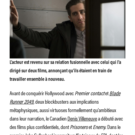
L’acteur est revenu sur sa relation fusionnelle avec celui qui l’a
dirigé sur deux films, annonçant qu’ils étaient en train de
travailler ensemble à nouveau.
Avant de conquérir Hollywood avec
Premier contact
et
Blade
Runner 2049
, deux blockbusters aux implications
métaphysiques, aussi virtuoses formellement qu’ambitieux
dans leur narration, le Canadien
Denis Villeneuve
a débuté avec
des films plus confidentiels, dont
Prisoners
et
Enemy.
Dans le
premier, Jake Gyllenhaal incarnait un flic taiseux du FBI, dont les