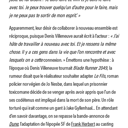
avec toi. Je peux trouver quelqu’un d’autre pour le faire, mais
je ne peux pas te sortir de mon esprit.’ »
Apparemment, leur désir de collaborer à nouveau ensemble est
réciproque, puisque Denis Villeneuve aurait écrit à l’acteur :
« J’ai
hâte de travailler à nouveau avec toi. Et je ressens la même
chose. lI y a ces gens dans la vie que l’on rencontre et avec
lesquels on a cette
connexion. »
Émettons une hypothèse : à
l’époque où Denis Villeneuve tournait
Blade Runner 2049,
la
rumeur disait que le réalisateur souhaiter adapter
Le Fils
, roman
policier norvégien de Jo Nesbø, dans lequel un prisonnier
toxicomane décide de se venger après avoir appris que l’un de
ses codétenus est impliqué dans la mort de son père. Un rôle
torturé qui irait comme un gant à Jake Gyllenhaal… En attendant
d’en savoir davantage, on se repasse la bande-annonce de
Dune
, l’adaptation de l’épopée SF de
Frank Herbert
au casting