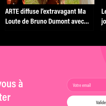
ARTE diffuse l’extravagant Ma
L
Loute de Bruno Dumont avec
j
Fabrice Luchini et Juliette
p
Binoche
e
vous à
ter