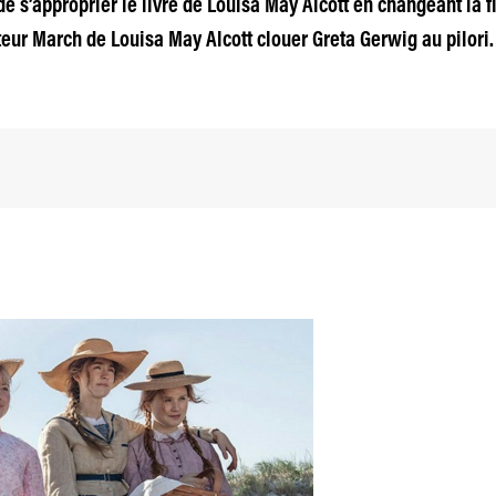
de s’approprier le livre de Louisa May Alcott en changeant la fi
eur March de Louisa May Alcott clouer Greta Gerwig au pilori. 