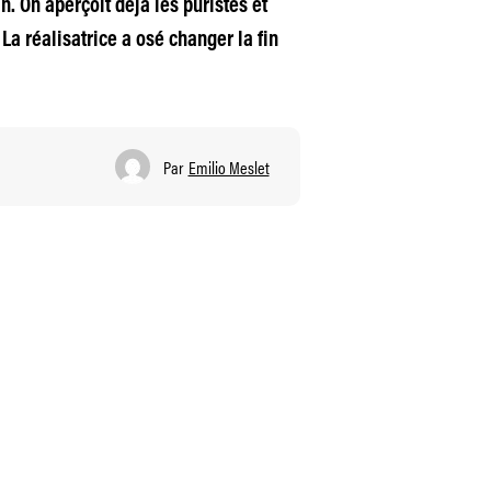
n. On aperçoit déjà les puristes et
La réalisatrice a osé changer la fin
Par
Emilio Meslet