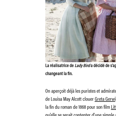
La réalisatrice de
Lady Bird
a décidé de s’ap
changeant la fin.
On aperçoit déjà les puristes et admira
de Louisa May Alcott clouer
Greta Gerwi
la fin du roman de 1868 pour son film
Li
qu’elle se serait contenter d’une simple 