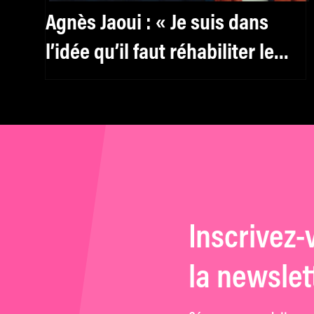
Agnès Jaoui : « Je suis dans
l’idée qu’il faut réhabiliter le
féminin, y compris pour les
hommes »
Inscrivez-
la newslet