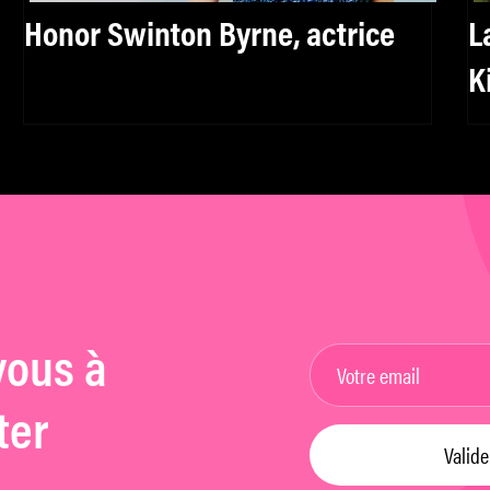
Honor Swinton Byrne, actrice
L
K
vous à
ter