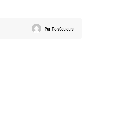
Par
TroisCouleurs