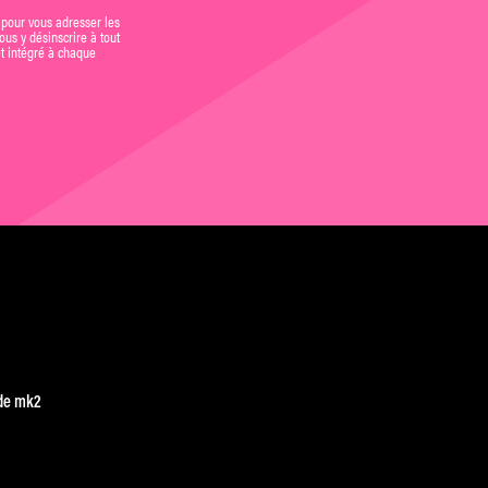
 pour vous adresser les
us y désinscrire à tout
et intégré à chaque
de mk2