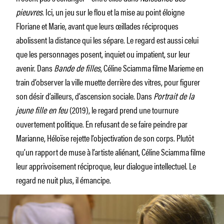
pieuvres
.
Ici, un jeu sur le flou et la mise au point éloigne
Floriane et Marie, avant que leurs œillades réciproques
abolissent la distance qui les sépare. Le regard est aussi celui
que les personnages posent, inquiet ou impatient, sur leur
avenir. Dans
Bande de filles
,
Céline Sciamma filme Marieme en
train d’observer la ville muette derrière des vitres, pour figurer
son désir d’ailleurs, d’ascension sociale. Dans
Portrait de la
jeune fille en feu
(2019)
,
le regard prend une tournure
ouvertement politique. En refusant de se faire peindre par
Marianne, Héloïse rejette l’objectivation de son corps. Plutôt
qu’un rapport de muse à l’artiste aliénant, Céline Sciamma filme
leur apprivoisement réciproque, leur dialogue intellectuel. Le
regard ne nuit plus, il émancipe.