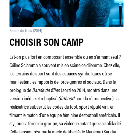
Bande de filles (2014)
CHOISIR SON CAMP
Est-on plus fort en composant ensemble ou en s’armant seul ?
Céline Sciamma a souvent mis en scène ce dilemme. Chez elle,
les terrains de sport sont des espaces symboliques où se
manifestent les rapports de force genrés et sociaux. Dans le
prologue de
Bande de fille
s
(sorti en 2014, montré dans une
version inédite et rebaptisé
Girlhood
pour la rétrospective), la
réalisatrice subvertit les codes du foot, sport réputé viril, en
filmant le match d’une équipe féminine de football américain. Il
s’y joue la force du groupe, sa violence autant que sa solidarité.
Cette tension résume la quête de liberté de Marieme (Karidja