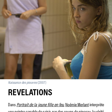
Naissance des pieuvres
(2007)
REVELATIONS
Dans
Portrait de la jeune fille en feu
,
Noémie Merlant
interprète
une peintre capable de saisir, par des coups de pinceau, la vérité