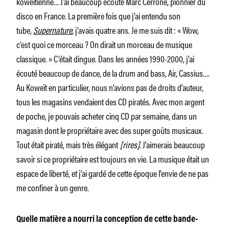
koweïtienne… J’ai beaucoup écouté Marc Cerrone, pionnier du
disco en France. La première fois que j’ai entendu son
tube,
Supernature
, j’avais quatre ans. Je me suis dit : « Wow,
c’est quoi ce morceau ? On dirait un morceau de musique
classique. » C’était dingue. Dans les années 1990-2000, j’ai
écouté beaucoup de dance, de la drum and bass, Air, Cassius….
Au Koweït en particulier, nous n’avions pas de droits d’auteur,
tous les magasins vendaient des CD piratés. Avec mon argent
de poche, je pouvais acheter cinq CD par semaine, dans un
magasin dont le propriétaire avec des super goûts musicaux.
Tout était piraté, mais très élégant
[rires]
. J’aimerais beaucoup
savoir si ce propriétaire est toujours en vie. La musique était un
espace de liberté, et j’ai gardé de cette époque l’envie de ne pas
me confiner à un genre.
Quelle matière a nourri la conception de cette bande-